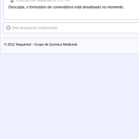
Publicado por
nequimed
às 5:02 PM
Desculpe, o formulário de comentários está desativado no momento.
One thousand compounds!
© 2012
Nequimed - Grupo de Química Medicinal